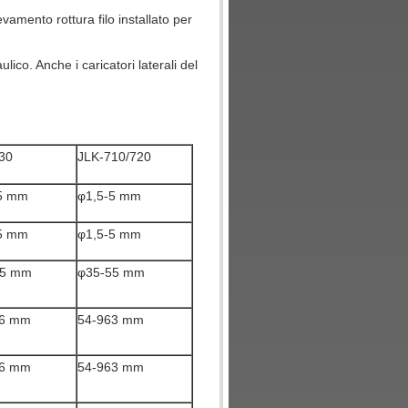
vamento rottura filo installato per
ico. Anche i caricatori laterali del
30
JLK-710/720
5 mm
φ1,5-5 mm
5 mm
φ1,5-5 mm
55 mm
φ35-55 mm
96 mm
54-963 mm
96 mm
54-963 mm