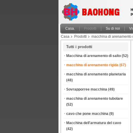
H
p
Casa.
Prodotti
Su di noi
Vi
Casa
Prodotti
macchina di arenamento r
Tutti i prodotti
Macchina di arenamento di salto
(52)
macchina di arenamento rigida
(67)
macchina di arenamento planetaria
(48)
Sovrapporree macchina
(49)
macchina di arenamento tubolare
(52)
cavo che pone macchina
(9)
Macchina dell'armatura del cavo
(42)