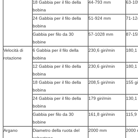
18 Gabbia per il filo della
44-793 mm
63-1
bobina
24 Gabbia per il filo della
51-924 mm
71-124
bobina
Gabbia per filo da 30
57-1028 mm
87-1
bobine
Velocità di
6 Gabbia per il filo della
230,6 giri/min
180,1 
rotazione
bobina
12 Gabbia per il filo della
230,6 giri/min
180,1 
bobina
18 Gabbia per il filo della
208,5 giri/min
155 gi
bobina
24 Gabbia per il filo della
179 giri/min
130,1 
bobina
Gabbia per filo da 30
161,8 giri/min
115,9 
bobine
Argano
Diametro della ruota del
2000 mm
2000