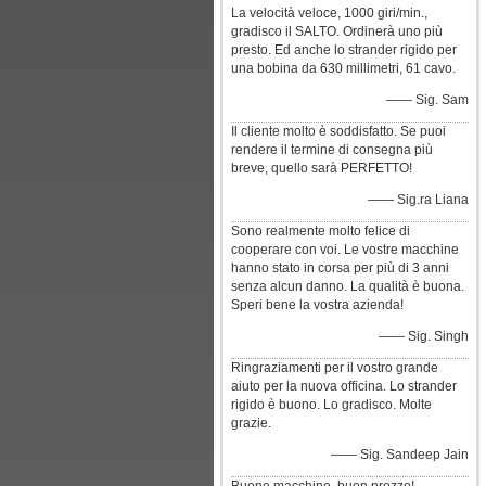
La velocità veloce, 1000 giri/min.,
gradisco il SALTO. Ordinerà uno più
presto. Ed anche lo strander rigido per
una bobina da 630 millimetri, 61 cavo.
—— Sig. Sam
Il cliente molto è soddisfatto. Se puoi
rendere il termine di consegna più
breve, quello sarà PERFETTO!
—— Sig.ra Liana
Sono realmente molto felice di
cooperare con voi. Le vostre macchine
hanno stato in corsa per più di 3 anni
senza alcun danno. La qualità è buona.
Speri bene la vostra azienda!
—— Sig. Singh
Ringraziamenti per il vostro grande
aiuto per la nuova officina. Lo strander
rigido è buono. Lo gradisco. Molte
grazie.
—— Sig. Sandeep Jain