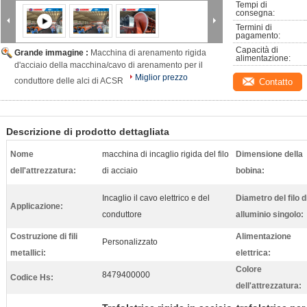
Tempi di 
consegna:
Termini di 
pagamento:
Capacità di 
Grande immagine :
Macchina di arenamento rigida
alimentazione:
d'acciaio della macchina/cavo di arenamento per il
Miglior prezzo
conduttore delle alci di ACSR
Contatto
Descrizione di prodotto dettagliata
Nome
macchina di incaglio rigida del filo
Dimensione della
dell'attrezzatura:
di acciaio
bobina:
Incaglio il cavo elettrico e del
Diametro del filo d
Applicazione:
conduttore
alluminio singolo:
Costruzione di fili
Alimentazione
Personalizzato
metallici:
elettrica:
Colore
8479400000
Codice Hs:
dell'attrezzatura: