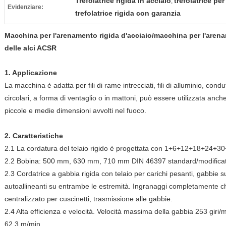
Trefolatrice rigida in acciaio
trefolatrice pe
,
Evidenziare:
trefolatrice rigida con garanzia
Macchina per l'arenamento rigida d'acciaio/macchina per l'arena
delle alci ACSR
1. Applicazione
La macchina è adatta per fili di rame intrecciati, fili di alluminio, condu
circolari, a forma di ventaglio o in mattoni, può essere utilizzata anche i
piccole e medie dimensioni avvolti nel fuoco.
2. Caratteristiche
2.1 La cordatura del telaio rigido è progettata con 1+6+12+18+24+30
2.2 Bobina: 500 mm, 630 mm, 710 mm DIN 46397 standard/modifica
2.3 Cordatrice a gabbia rigida con telaio per carichi pesanti, gabbie su
autoallineanti su entrambe le estremità. Ingranaggi completamente chi
centralizzato per cuscinetti, trasmissione alle gabbie.
2.4 Alta efficienza e velocità. Velocità massima della gabbia 253 giri/
62,3 m/min.