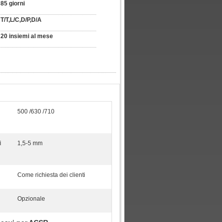
85 giorni
T/T,L/C,D/P,D/A
20 insiemi al mese
500 /630 /710
i
1,5-5 mm
Come richiesta dei clienti
Opzionale