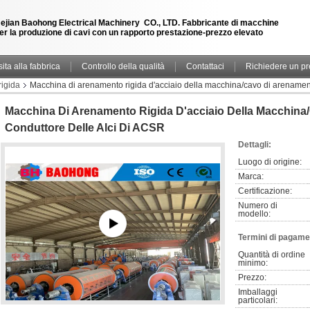
ejian Baohong Electrical Machinery CO., LTD. Fabbricante di macchine
er la produzione di cavi con un rapporto prestazione-prezzo elevato
sita alla fabbrica
Controllo della qualità
Contattaci
Richiedere un pr
igida
Macchina di arenamento rigida d'acciaio della macchina/cavo di arenamento
Macchina Di Arenamento Rigida D'acciaio Della Macchina/
Conduttore Delle Alci Di ACSR
Dettagli:
Luogo di origine:
Marca:
Certificazione:
Numero di 
modello:
Termini di pagame
Quantità di ordine 
minimo:
Prezzo:
Imballaggi 
particolari: