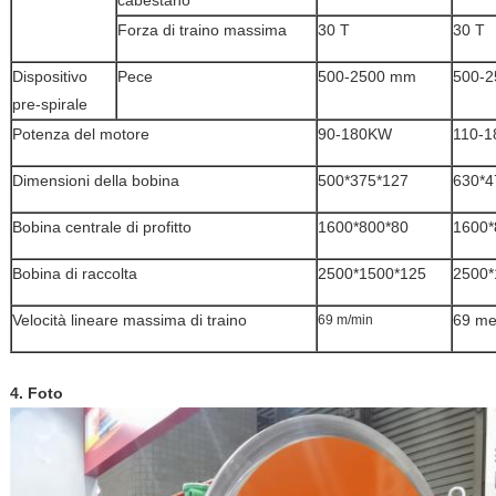
cabestano
Forza di traino massima
30 T
30 T
Dispositivo
Pece
500-2500 mm
500-
pre-spirale
Potenza del motore
90-180KW
110-
Dimensioni della bobina
500*375*127
630*4
Bobina centrale di profitto
1600*800*80
1600*
Bobina di raccolta
2500*1500*125
2500*
Velocità lineare massima di traino
69 met
69 m/min
4. Foto