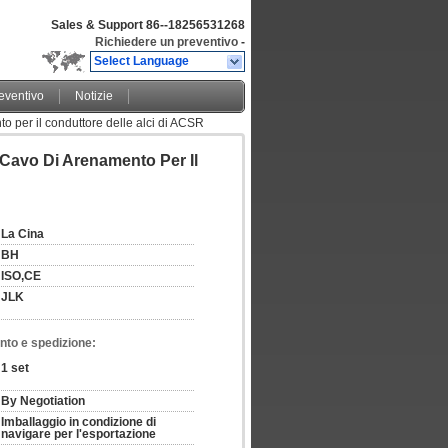
Sales & Support
86--18256531268
Richiedere un preventivo
-
Select Language
eventivo
Notizie
 per il conduttore delle alci di ACSR
cavo Di Arenamento Per Il
La Cina
BH
ISO,CE
JLK
nto e spedizione:
1 set
By Negotiation
Imballaggio in condizione di 
navigare per l'esportazione