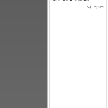
Buone macchine, buon prezzo!
—— Sig. Raj Afzal