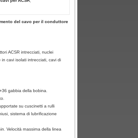
r cavi per ACSR
,
mento del cavo per il conduttore
ttori ACSR intrecciati, nuclei
n cavi isolati intrecciati, cavi di
+36 gabbia della bobina.
to.
pportate su cuscinetti a rulli
usi, sistema di lubrificazione
min. Velocità massima della linea