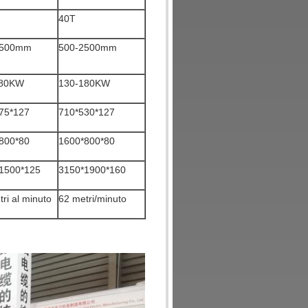
40T
2500mm
500-2500mm
180KW
130-180KW
75*127
710*530*127
800*80
1600*800*80
1500*125
3150*1900*160
ri al minuto
62 metri/minuto