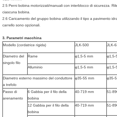
2.5 Perni bobina motorizzati/manuali con interblocco di sicurezza. Rile
ciascuna bobina.
2.6 Caricamento del gruppo bobina utilizzando il tipo a pavimento idraul
carrello sono opzionali.
3. Parametri macchina
Modello (cordatrice rigida)
JLK-500
JLK-6
Diametro del
Rame
φ1,5-5 mm
φ1,5-
singolo filo
Alluminio
φ1,5-5 mm
φ1,5-
Diametro esterno massimo del conduttore
φ35-55 mm
φ35-
a trefolo
Passo di
6 Gabbia per il filo della
40-719 mm
51-8
arenamento
bobina
12 Gabbia per il filo della
40-719 mm
51-8
bobina