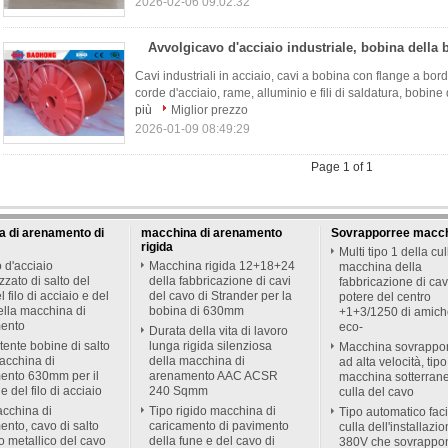
2026-02-06 09:02:32
Cavi industriali in acciaio, cavi a bobina con flange a bordo
corde d'acciaio, rame, alluminio e fili di saldatura, bobine 
più
Miglior prezzo
2026-01-09 08:49:29
Page 1 of 1
 di arenamento di
macchina di arenamento
Sovrapporree macc
rigida
Multi tipo 1 della cul
o d'acciaio
Macchina rigida 12+18+24
macchina della
zzato di salto del
della fabbricazione di cavi
fabbricazione di cav
 filo di acciaio e del
del cavo di Strander per la
potere del centro
lla macchina di
bobina di 630mm
+1+3/1250 di amich
ento
eco-
Durata della vita di lavoro
tente bobine di salto
lunga rigida silenziosa
Macchina sovrappo
acchina di
della macchina di
ad alta velocità, tipo
ento 630mm per il
arenamento AAC ACSR
macchina sotterrane
le del filo di acciaio
240 Sqmm
culla del cavo
cchina di
Tipo rigido macchina di
Tipo automatico faci
nto, cavo di salto
caricamento di pavimento
culla dell'installazi
o metallico del cavo
della fune e del cavo di
380V che sovrappon