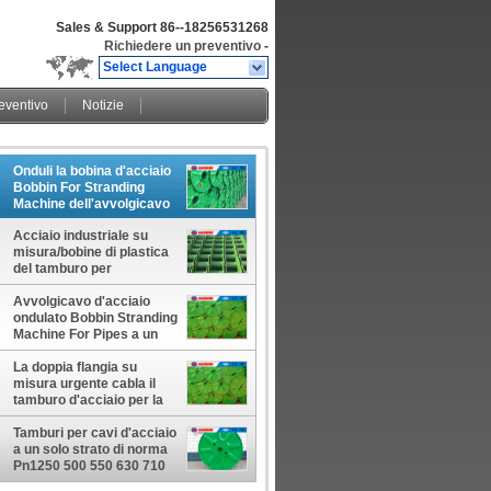
Sales & Support
86--18256531268
Richiedere un preventivo
-
Select Language
eventivo
Notizie
Onduli la bobina d'acciaio
Bobbin For Stranding
Machine dell'avvolgicavo
Acciaio industriale su
misura/bobine di plastica
del tamburo per
cavi/bobina a un solo
strato
Avvolgicavo d'acciaio
ondulato Bobbin Stranding
Machine For Pipes a un
solo strato
La doppia flangia su
misura urgente cabla il
tamburo d'acciaio per la
bobina
Tamburi per cavi d'acciaio
a un solo strato di norma
Pn1250 500 550 630 710
800 bobine