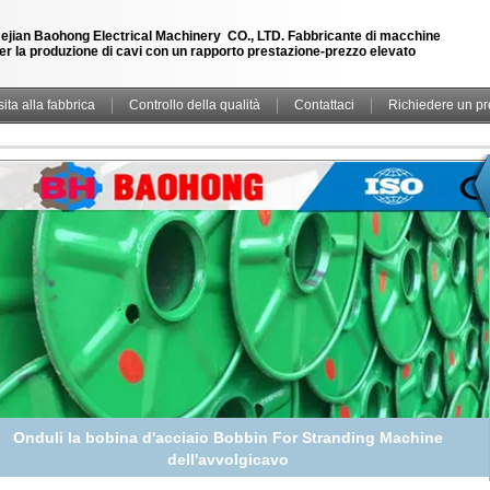
ejian Baohong Electrical Machinery CO., LTD. Fabbricante di macchine
er la produzione di cavi con un rapporto prestazione-prezzo elevato
sita alla fabbrica
Controllo della qualità
Contattaci
Richiedere un pr
Onduli la bobina d'acciaio Bobbin For Stranding Machine
dell'avvolgicavo