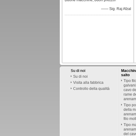
Buone macchine, buon prezzo!
—— Sig. Raj Afzal
Su di noi
Macchina
salto
Su di noi
Tipo fil
Visita alla fabbrica
galvani
Controllo della qualità
cavo del
rame de
arenam
Tipo po
della m
arenam
filo mol
Tipo ma
arename
del cav