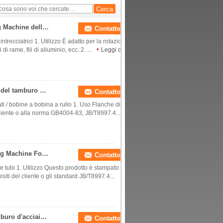
Onduli la bobina d'acciaio Bobbin For Stranding Machine dell'avvolgicavo
Contatto
recciatrici 1. Utilizzo È adatto per la rotazione
di rame, fili di alluminio, ecc. 2. ...
Leggi di
Acciaio industriale su misura/bobine di plastica del tamburo per cavi/bobina a un solo strato
Contatto
zati / bobine a bobina a rullo 1. Uso Flanche di
cliente o alla norma GB4004-83, JB/T8997.4...
Avvolgicavo d'acciaio ondulato Bobbin Stranding Machine For Pipes a un solo strato
Contatto
e tubi 1. Utilizzo Questo prodotto è stampato e
siti del cliente o gli standard JB/T8997.4...
La doppia flangia su misura urgente cabla il tamburo d'acciaio per la bobina
Contatto