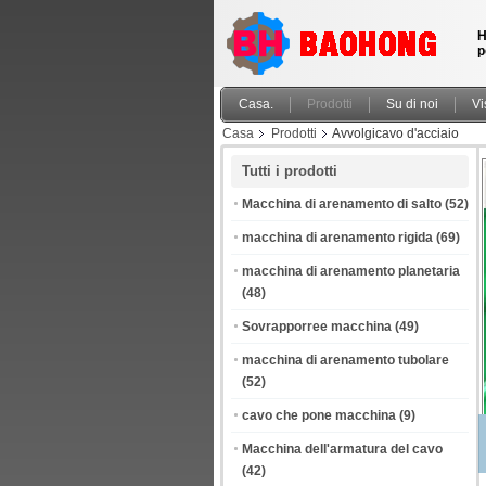
H
p
Casa.
Prodotti
Su di noi
Vi
Casa
Prodotti
Avvolgicavo d'acciaio
Tutti i prodotti
Macchina di arenamento di salto
(52)
macchina di arenamento rigida
(69)
macchina di arenamento planetaria
(48)
Sovrapporree macchina
(49)
macchina di arenamento tubolare
(52)
cavo che pone macchina
(9)
Macchina dell'armatura del cavo
(42)