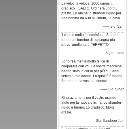
La velocità veloce, 1000 giri/min.,
gradisco il SALTO. Ordinerà uno più
presto. Ed anche lo strander rigido per
una bobina da 630 millimetri, 61 cavo.
—— Sig. Sam
Il cliente molto è soddisfatto. Se puoi
rendere il termine di consegna più
breve, quello sarà PERFETTO!
—— Sig.ra Liana
Sono realmente molto felice di
cooperare con voi. Le vostre macchine
hanno stato in corsa per più di 3 anni
senza alcun danno. La qualità è buona.
Speri bene la vostra azienda!
—— Sig. Singh
Ringraziamenti per il vostro grande
aiuto per la nuova officina. Lo strander
rigido è buono. Lo gradisco. Molte
grazie.
—— Sig. Sandeep Jain