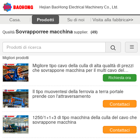
Hejian BaoHong Electrical Machinery Co., Ltd.
Casa.
Prodotti
Su di noi
Visita alla fabbrica
>>
Sovrapporree macchina
Qualità
supplier.
(49)
Migliori prodotti
Migliore tipo cavo della culla di alta qualità di prezzi
che sovrappone macchina per il multi cavo del
centro
Richiesta ora
Il tipo muoventesi della ferrovia a terra portale
prende con l'attraversamento
Contattaci
1250/1+1+3 di tipo macchina della culla del cavo che
sovrappone macchina
Contattaci