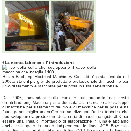
6La nostra fabbrica e l' introduzione
Hejian Baohong Electrical Machinery Co., Ltd. è stata fondata nel
2006.è stato il più grande produttore professionale di macchine per
il filo di filamento e macchine per la posa in Cina settentrionale.
Dal 2006, basandosi sulla cura e sul supporto dei nostri
clienti,Baohong Machinery si è dedicata alla ricerca e allo sviluppo
di macchine per il filamento del filo e di macchine per la posa e ha
fatto grandi miglioramentiOra siamo diventati l'unica fabbrica che
può sviluppare la produzione della serie di macchine rigide JLK per
essere una linea di montaggio di elaborazione in Cina,e abbiamo
anche sviluppato in modo indipendente le linee JGB Bow skip
stranding, le linee di cablaggio di tipo CGB Bow skip e le linee di