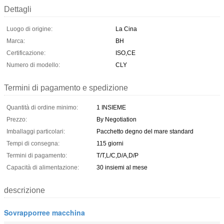
Dettagli
Luogo di origine:
La Cina
Marca:
BH
Certificazione:
ISO,CE
Numero di modello:
CLY
Termini di pagamento e spedizione
Quantità di ordine minimo:
1 INSIEME
Prezzo:
By Negotiation
Imballaggi particolari:
Pacchetto degno del mare standard
Tempi di consegna:
115 giorni
Termini di pagamento:
T/T,L/C,D/A,D/P
Capacità di alimentazione:
30 insiemi al mese
descrizione
Sovrapporree macchina