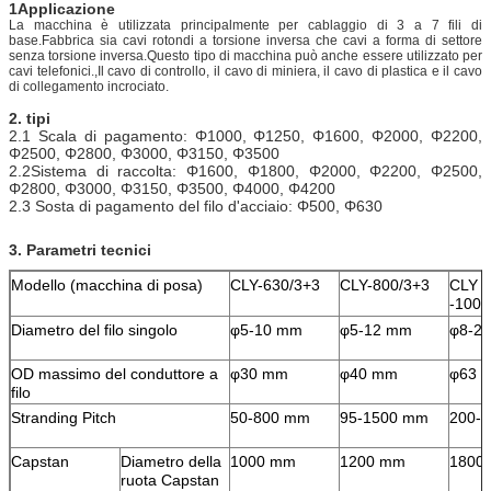
1Applicazione
La macchina è utilizzata principalmente per cablaggio di 3 a 7 fili di
base.Fabbrica sia cavi rotondi a torsione inversa che cavi a forma di settore
senza torsione inversa.Questo tipo di macchina può anche essere utilizzato per
cavi telefonici.,Il cavo di controllo, il cavo di miniera, il cavo di plastica e il cavo
di collegamento incrociato.
2. tipi
2.1 Scala di pagamento: Φ1000, Φ1250, Φ1600, Φ2000, Φ2200,
Φ2500, Φ2800, Φ3000, Φ3150, Φ3500
2.2Sistema di raccolta: Φ1600, Φ1800, Φ2000, Φ2200, Φ2500,
Φ2800, Φ3000, Φ3150, Φ3500, Φ4000, Φ4200
2.3 Sosta di pagamento del filo d'acciaio: Φ500, Φ630
3. Parametri tecnici
Modello (macchina di posa)
CLY-630/3+3
CLY-800/3+3
CLY
-1000
Diametro del filo singolo
φ5-10 mm
φ5-12 mm
φ8-2
OD massimo del conduttore a
φ30 mm
φ40 mm
φ63 
filo
Stranding Pitch
50-800 mm
95-1500 mm
200-
Capstan
Diametro della
1000 mm
1200 mm
1800
ruota Capstan