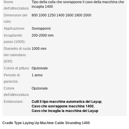
Nome
Tipo della culla che sovrappone il cavo della macchina che
incaglia 1400
dell'attrezzatura:
Dimensioni del
800 1000 1250 1400 1600 1800 2000
rullo:
Applicazione:
Sovrapporsi
Incagliando
200-2000 mm
passo (1000):
Diametro di ruota
1000 mm
del cabestano
(630):
Colore di pittura:
Opzionale
Periodo di
1 anno
garanzia:
Colore
Opzionale
dell'attrezzatura:
Culli il tipo macchina automatica del Layup
Evidenziare:
,
Cavo che sovrappone macchina 1400
,
Cavo che incaglia la macchina del Layup
Cradle Type Laying Up Machine Cable Stranding 1400