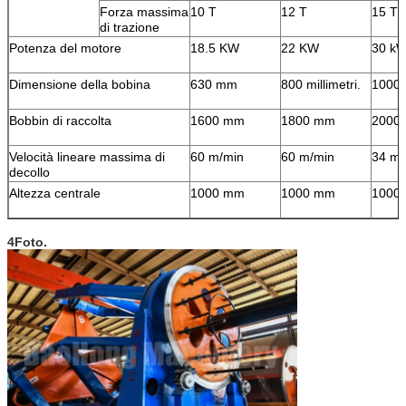
Forza massima
10 T
12 T
15 T
di trazione
Potenza del motore
18.5 KW
22 KW
30 k
Dimensione della bobina
630 mm
800 millimetri.
1000
Bobbin di raccolta
1600 mm
1800 mm
2000
Velocità lineare massima di
60 m/min
60 m/min
34 m/
decollo
Altezza centrale
1000 mm
1000 mm
1000
4Foto.