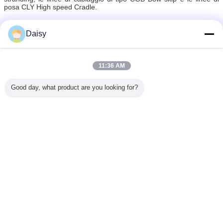
posa CLY High speed Cradle.
Ora, Hejian Baohong Electrical Machinery Co., Ltd., copre un'area
Daisy
di 10000 metri quadrati, laboratorio di produzione 8000 metri
quadrati.Il valore annuale della produzione è attualmente superiore
a 10 milioni di dollari, ed è diventato uno dei più importanti
produttori di macchine per il rivestimento in Cina.
11:36 AM
cavo che pone macchina
Etichette:
,
cavo sotterraneo che pone macchina
,
Good day, what product are you looking for?
Culli il tipo macchina automatica del Layup
Ottieni il miglior prezzo per
Tipo della culla che sovrappone
il cavo della macchina che
incaglia 1400
Continua
Sovrapporree macchina
Più