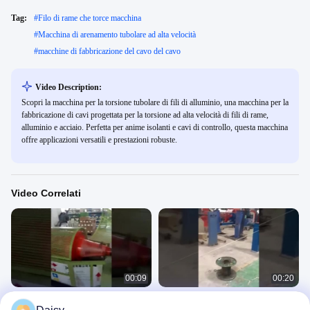
Tag:
#
Filo di rame che torce macchina
#
Macchina di arenamento tubolare ad alta velocità
#
macchine di fabbricazione del cavo del cavo
Video Description:
Scopri la macchina per la torsione tubolare di fili di alluminio, una macchina per la
fabbricazione di cavi progettata per la torsione ad alta velocità di fili di rame,
alluminio e acciaio. Perfetta per anime isolanti e cavi di controllo, questa macchina
offre applicazioni versatili e prestazioni robuste.
Video Correlati
00:09
00:20
Strander tipo tubolare per filo di rame
Macchina di cordatura tubolare da